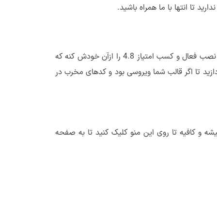
ید تا انتها با ما همراه باشید.
افزونه‌ای که قصد معرفی اونو دارم با عنوان Theme Check در مخزن وردپرس به ثبت رسیده و تا به امروز تونسته تا بیش از 100.000 نصب فعال و کسب امتیاز 4.8 را ازآن خودش کنه که
دازید تا اگر قالب شما ویروسی بود و کدهای مخرب در
 نمایش پیشخوان وردپرس شما اضافه میشه و کافیه تا روی این منو کلیک کنید تا به صفحه