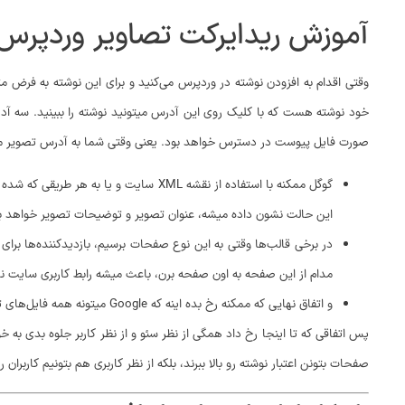
آموزش ریدایرکت تصاویر وردپرس
خود نوشته هست که با کلیک روی این آدرس میتونید نوشته را ببینید. سه آ
صورت فایل پیوست در دسترس خواهد بود. یعنی وقتی شما به آدرس تصویر میرید،
گوگل ممکنه با استفاده از نقشه XML س
این حالت نشون داده میشه، عنوان تصویر و توضیحات تصویر خواهد ب
مدام از این صفحه به اون صفحه برن، باعث میشه رابط کاربری سایت نا
و اتفاق نهایی که ممکنه رخ بده اینه که Google میتونه همه فایل‌های تصویر را فهرست کنه. که بعد از ایندکس شدن در گوگل، به عنوان محتوای تکراری دیده خواهد شد.
پس اتفاقی که تا اینجا رخ داد همگی از نظر سئو و از نظر کاربر جلوه بدی به خو
صفحات بتونن اعتبار نوشته رو بالا ببرند، بلکه از نظر کاربری هم بتونیم کاربرا