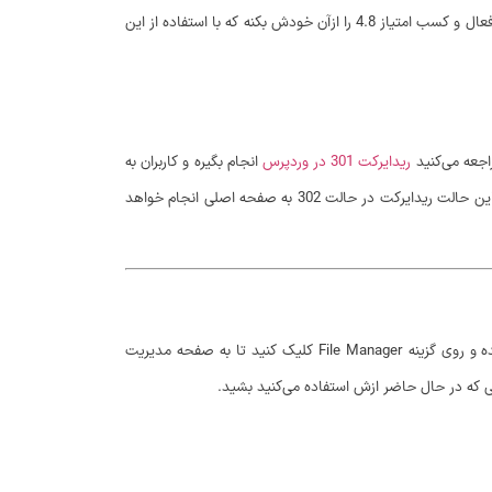
وردپرس به پست اصلی که قصد دارم معرفی کنم با نام Attachment Pages Redirect در مخزن وردپرس به ثبت رسیده و تاکنون موفق شده بیش از 20.000 نصب فعال و کسب امتیاز 4.8 را ازآن خودش بکنه که با استفاده از این
اجعه می‌کنید
ریدایرکت 301 در وردپرس
انجام بگیره و کاربران به
صفحه نوشته‌ای که فایل پیوست در اون آپلود شده هدایت شوند. حالا ممکنه از خودتون بپرسید تکلیف تصاویری که مستقیما در رسانه آپلود شدن چی میشه؟ در این حالت ریدایرکت در حالت 302 به صفحه اصلی انجام خواهد
اگر مایل به استفاده از دو راهکار بالا نبودید، میتونید با استفاده از کدنویسی هم این قابلیت رو در وردپرس فراهم کنید. برای این منظور وارد هاست خودتون شده و روی گزینه File Manager کلیک کنید تا به صفحه مدیریت