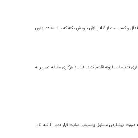
افزونه‌ای که برای ارسال تیکت در وردپرس قصد معرفی اونو دارم با نام Awesome Support در مخزن وردپرس به ثبت رسیده و تاکنون تونسته بیش از 7.000 نصب فعال و کسب امتیاز 4.5 را ازآن خودش بکنه که با استفاده از اون
 تنظیمات افزونه اقدام کنید. قبل از هرکاری مشابه تصویر به
به صورت پیشفرض مسئول پشتیبانی سایت قرار بدین کافیه تا از