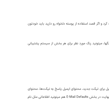
کرد و اگر قصد استفاده از پوسته دلخواه رو دارید باید خودتون
با فعال کردن این ادیتور وردپرس برای کاربران نمایش میشه تا از ابزار موجود در ادیتور استفاده کنند. حالا در نهایت در بخش رنگ‎ها، میتونید رنگ مورد نظر برای هر بخش از سیستم پشتیبانی
میل برای تیکت جدید، محتوای ایمیل پاسخ به تیکت‌ها، محتوای
ایمیل هنگام بسته شدن تیکت وردپرس و… را تعیین کنید. با فعال کردن گزینه Use Template میتونید تا از قالب ایمیل برای ایمیل‌های ارسالی استفاده کنید و در نهایت در بخش E-Mail Defaults هم میتونید اطلاعاتی مثل نام