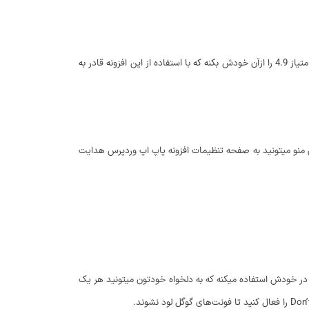
افزونه پاپ آپ وردپرس که قصد معرفی اونو دارم با نام popup maker در مخزن وردپرس به ثبت رسیده و تاکنون موفق شده بیش از 200.000 نصب فعال و کسب امتیاز 4.9 را ازآن خودش بکنه که با استفاده از این افزونه قادر به
ردپرسی شما اضافه میشه که با کلیک روی این منو میتونید به صفحه تنظیمات افزونه پاپ اپ وردپرس هدایت
ز فونت متن و استایل موجود در خودش استفاده میکنه که به دلخواه خودتون میتونید هر یک