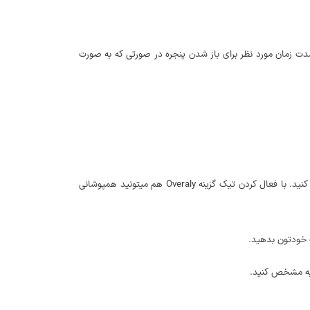
ا مشخص کنید. روی دکمه Add New Trigger کلیک کرده و سپس مشابه تصویر مدت زمان مورد نظر برای باز شدن پنجره در صورتی که به صورت
با استفاده از قسمت size میتونید اندازه پنجره را بر حسب درصدی انتخاب کنید و سپس حداقل و حداکثر اندازه را برای نمایش پنجره پاپ آپ در وردپرس تعیین کنید. با فعال کردن تیک گزینه Overaly هم میتونید همپوشانی
پ خودتون بدهید.
نیه مشخص کنید.