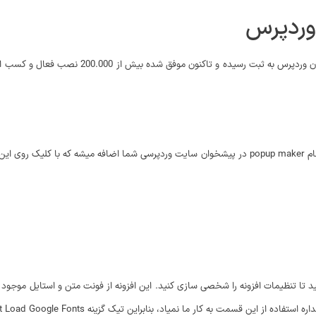
وردپرس
بعد از نصب و فعال سازی افزونه پاپ آپ وردپرس مشابه تصویر زیر منویی با نام popup maker در پیشخوان سایت و
تصویر مشاهده می‌کنید ابتدا به زیر منوی Settings مراجعه کنید تا تنظیمات افزونه را شخصی سازی کنید. این افزونه ا
اد، بنابراین تیک گزینه Don’t Load Google Fonts را فعال کنید تا فونت‌های گوگل لود نشوند.