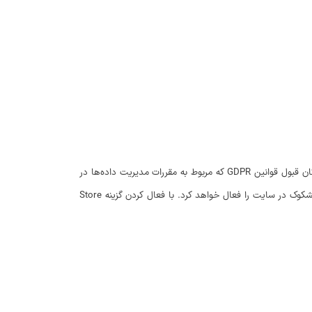
این بخش مربوط به حریم خصوصی کاربران است که میتونید گزینه‌های مربوط به ذخیره داده‌ها و… را سفارشی سازی کنید. با فعال کردن گزینه Allow Opt-out امکان قبول قوانین GDPR که مربوط به مقررات مدیریت داده‌ها در
اتحادیه اروپا هست فعال شده و در ویرایشگر میتونید متن دلخواه را برای قبول شرایط و قوانین وارد کنید. Hash IP Addresses هم امکان جلوگیری از آی پی مشکوک در سایت را فعال خواهد کرد. با فعال کردن گزینه Store