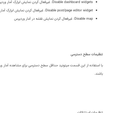
Disable dashboard widgets: غیرفعال کردن نمایش ابزارک آمار وردپرس در پیشخوان وردپرس
Disable post/page editor widget: غیرفعال کردن نمایش ابزارک آمار وردپرس در صفحه نوشته و برگه وردپرس
Disable map: غیرفعال کردن نمایش نقشه در آمار وردپرس
تنظیمات سطح دسترسی
با استفاده از این قسمت میتونید حداقل سطح دسترسی برای مشاهده آمار وردپ
باشند.
تنظیمات استثنائات