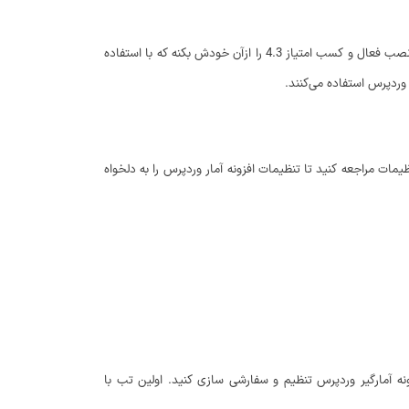
افزونه نمایش آمار سایت در وردپرس که قصد معرفی اونو دارم با نام WP Statistics در مخزن وردپرس به ثبت رسیده است و تاکنون موفق شده بیش از 400.000 نصب فعال و کسب امتیاز 4.3 را ازآن خودش بکنه که با استفاده
 وردپرس استفاده می‌کنند.
ات مراجعه کنید تا تنظیمات افزونه آمار وردپرس را به دلخواه
 بخش را برای افزونه آمارگیر وردپرس تنظیم و سفارشی سازی کنید. اولین تب با