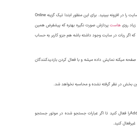
این بخش مربوط به نمایش کاربران آنلاین در سایت یا همون نمایش آمار زنده در سایت هست که با فعال کردن اون میتونید تعداد افراد انلاین در سایت را در افزونه ببینید. برای این منظور ابتدا تیک گزینه Online
هاست
پردازش صورت نگیره بهتره که پیشفرض همین
شه و صرفا کاربران را مشخص کنه تیک گزینه Record all user را در حال غیرفعال بگذارید. چرا که اگر ربات در سایت وجود داشته باشه هم جزو کاربر به حساب
 صفحه میکنه نمایش داده میشه و با فعال کردن بازدیدکنندگان
ون بخش در نظر گرفته نشده و محاسبه نخواهد شد.
با استفاده از این بخش میتونید تنظیمات هر موتور جستجو را شخصی سازی کنید. ابتدا تیک گزینه Add page title to empty search wordsرا فعال کنید تا اگر عبارات جستجو شده در موتور جستجو
غیرفعال کنید.