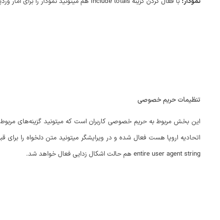
نمودار:
با فعال کردن گزینه Include totals هم میتونید نمودار را برای امار وردپرس در سایت فعال کنید که در پیشخوان وردپرس نمایش داده شود.
تنظیمات حریم خصوصی
entire user agent string هم حالت اشکال زدایی فعال خواهد شد.