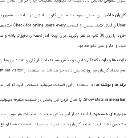
عنوان
عمومی
نمایش داده میشه که میتونید تنظیمات زیر را در اون اعمال کنید
کاربران حاضر:
User را فعال کنید. سپس از قسمت Check for online users every مشخص کنید که بررسی تعداد افراد حاضر در سایت چند ثانیه یک بار بررسی شود. برای اینکه زیاد روی
میاد و امار واقعی نخواهد بود.
بازدیدها و بازدیدکنندگان:
این دو بخش هم تعداد آمار کلی و تعداد یوزرها را 
هم تعداد کاربران هر روز نمایش داده خواهد شد. با استفاده از Coefficient per visitor هم میتونید یک ضریب برای تعداد کاربران بازدیدکننده تعریف کنید.
برگه ها و نوشته ها:
با استفاده از این قسمت میتونید مشخص کنید که آمار م
Show stats in menu bar:
با فعال کردن این بخش در قسمت متفرقه میتونید د
موتورهای جستجو:
مشخص نشد بتونید ببینید کاربران با جستجوی چه چیزی به سایت شما ارجاع پی