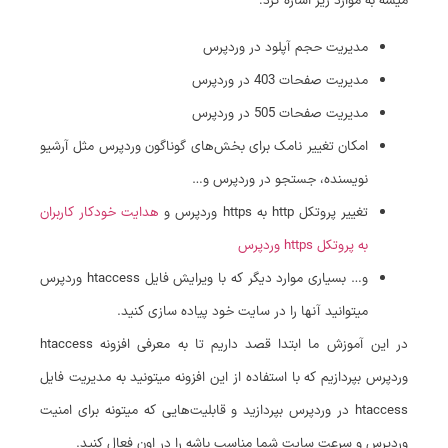
میشه به موارد زیر اشاره کرد:
مدیریت حجم آپلود در وردپرس
مدیریت صفحات 403 در وردپرس
مدیریت صفحات 505 در وردپرس
امکان تغییر نامک برای بخش‌های گوناگون وردپرس مثل آرشیو
نویسنده، جستجو در وردپرس و…
تغییر پروتکل http به https وردپرس و
هدایت خودکار کاربران
به پروتکل https وردپرس
و… بسیاری موارد دیگر که با ویرایش فایل htaccess وردپرس
میتوانید آنها را در سایت خود پیاده سازی کنید.
در این آموزش ما ابتدا قصد داریم تا به معرفی افزونه htaccess
وردپرس بپردازیم که با استفاده از این افزونه میتونید به مدیریت فایل
htaccess در وردپرس بپردازید و قابلیت‌هایی که میتونه برای امنیت
وردپرس و سرعت سایت شما مناسب باشه را در اون فعال کنید.