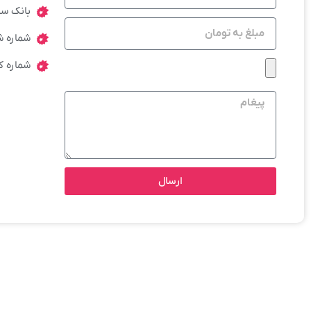
بانک سا
شماره شبا : 005114718201
شماره کارت : 0771
ارسال