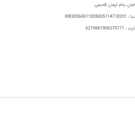
مان بنام ایمان قاسمی
IR830560611828
621986190627